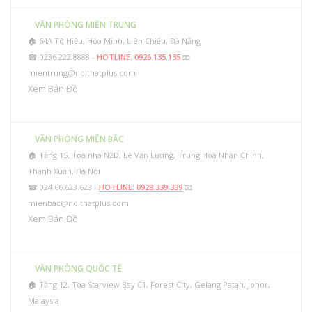
VĂN PHÒNG MIỀN TRUNG
🏠 64A Tô Hiệu, Hòa Minh, Liên Chiểu, Đà Nẵng
☎ 0236.222.8888 -
HOTLINE: 0926.135.135
📧
mientrung@noithatplus.com
Xem Bản Đồ
VĂN PHÒNG MIỀN BẮC
🏠 Tầng 15, Toà nhà N2D, Lê Văn Lương, Trung Hoà Nhân Chính,
Thanh Xuân, Hà Nội
☎ 024.66.623.623 -
HOTLINE: 0928.339.339
📧
mienbac@noithatplus.com
Xem Bản Đồ
VĂN PHÒNG QUỐC TẾ
🏠 Tầng 12, Tòa Starview Bay C1, Forest City, Gelang Patah, Johor,
Malaysia