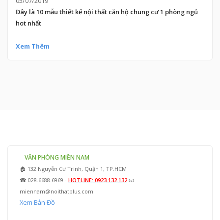
05/07/2019
Đây là 10 mẫu thiết kế nội thất căn hộ chung cư 1 phòng ngủ
hot nhất
Xem Thêm
VĂN PHÒNG MIỀN NAM
🏠 132 Nguyễn Cư Trinh, Quận 1, TP.HCM
☎ 028.6688.6969 -
HOTLINE: 0923.132.132
📧
miennam@noithatplus.com
Xem Bản Đồ