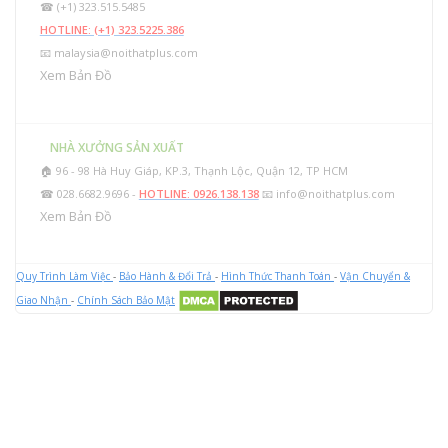
☎ (+1) 323.515.5485
HOTLINE: (+1) 323.5225.386
📧
malaysia@noithatplus.com
Xem Bản Đồ
NHÀ XƯỞNG SẢN XUẤT
🏠 96 - 98 Hà Huy Giáp, KP.3, Thạnh Lộc, Quận 12, TP HCM
☎ 028.6682.9696 -
HOTLINE: 0926.138.138
📧
info@noithatplus.com
Xem Bản Đồ
Quy Trình Làm Việc
-
Bảo Hành & Đổi Trả
-
Hình Thức Thanh Toán
-
Vận Chuyển &
Giao Nhận
-
Chính Sách Bảo Mật