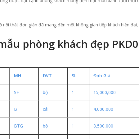
 cũng được đặt cạnh phòng khách mang đến một màu xanh tươi mới c
 nội thất đơn giản đã mang đến một không gian tiếp khách hiện đại,
t mẫu phòng khách đẹp PKD
MH
ĐVT
SL
Đơn Giá
SF
bộ
1
15,000,000
B
cái
1
4,000,000
BTG
bộ
1
8,500,000