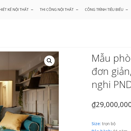
HIẾT KẾ NỘI THẤT
THI CÔNG NỘI THẤT
CÔNG TRÌNH TIÊU BIỂU
Mẫu phò
đơn giản,
nghi PN
₫
29,000,00
Size:
trọn bộ