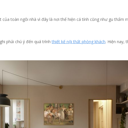
của toàn ngôi nhà vì đây là nơi thể hiện cá tính cũng như gu thẩm 
hách đẹp đơn giản, đầy đủ tiện nghi PND003”
ai.
Các trường bắt buộc được đánh dấu
*
hi phải chú ý đến quá trình
thiết kế nội thất phòng khách
. Hiện nay, 