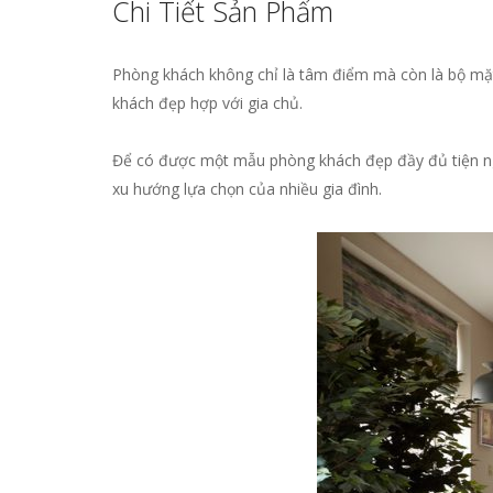
Đánh giá
Chi Tiết Sản Phẩm
Phòng khách không chỉ là tâm điểm mà còn là bộ mặt 
Chưa có đánh giá nào.
khách đẹp hợp với gia chủ.
Hãy là người đầu tiên nhận xét “Mẫu phòng k
Email của bạn sẽ không được hiển thị công kh
Để có được một mẫu phòng khách đẹp đầy đủ tiện ng
Đánh giá của bạn
xu hướng lựa chọn của nhiều gia đình.
Nhận xét của bạn
*
Tên
*