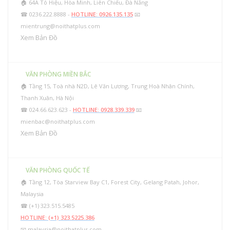
🏠 64A Tô Hiệu, Hòa Minh, Liên Chiểu, Đà Nẵng
☎ 0236.222.8888 -
HOTLINE: 0926.135.135
📧
mientrung@noithatplus.com
Xem Bản Đồ
VĂN PHÒNG MIỀN BẮC
🏠 Tầng 15, Toà nhà N2D, Lê Văn Lương, Trung Hoà Nhân Chính,
Thanh Xuân, Hà Nội
☎ 024.66.623.623 -
HOTLINE: 0928.339.339
📧
mienbac@noithatplus.com
Xem Bản Đồ
VĂN PHÒNG QUỐC TẾ
🏠 Tầng 12, Tòa Starview Bay C1, Forest City, Gelang Patah, Johor,
Malaysia
☎ (+1) 323.515.5485
HOTLINE: (+1) 323.5225.386
📧
malaysia@noithatplus.com