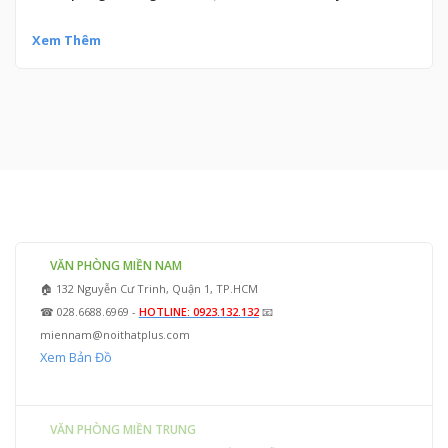
Xem Thêm
VĂN PHÒNG MIỀN NAM
🏠 132 Nguyễn Cư Trinh, Quận 1, TP.HCM
☎ 028.6688.6969 -
HOTLINE: 0923.132.132
📧
miennam@noithatplus.com
Xem Bản Đồ
VĂN PHÒNG MIỀN TRUNG