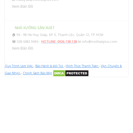
Xem Bản Đồ
NHÀ XƯỞNG SẢN XUẤT
🏠 96 - 98 Hà Huy Giáp, KP.3, Thạnh Lộc, Quận 12, TP HCM
☎ 028.6682.9696 -
HOTLINE: 0926.138.138
📧
info@noithatplus.com
Xem Bản Đồ
Quy Trình Làm Việc
-
Bảo Hành & Đổi Trả
-
Hình Thức Thanh Toán
-
Vận Chuyển &
Giao Nhận
-
Chính Sách Bảo Mật