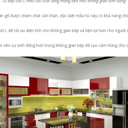
Tủ bếp chữ L màu sắc tươi sáng mang đến một không gian sinh động
 gỗ được chăm chút cẩn thận, đặc biệt mẫu tủ này có khả năng chịu 
ữ L để tối ưu diện tích cho không gian bếp và tiện lợi hơn cho người n
o nên sự sinh động hơn trong không gian bếp để tạo cảm hứng cho qu