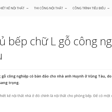
HIẾT KẾ NỘI THẤT
THI CÔNG NỘI THẤT
CÔNG TRÌNH TIÊU BIỂU
 tủ bếp chữ L gỗ công n
u
g gỗ công nghiệp có bàn đảo cho nhà anh Huynh ở Vũng Tàu, do N
sang trọng.
ết kế nội thất nhà ở đó chính là nội thất cho phòng bếp. Để có một 