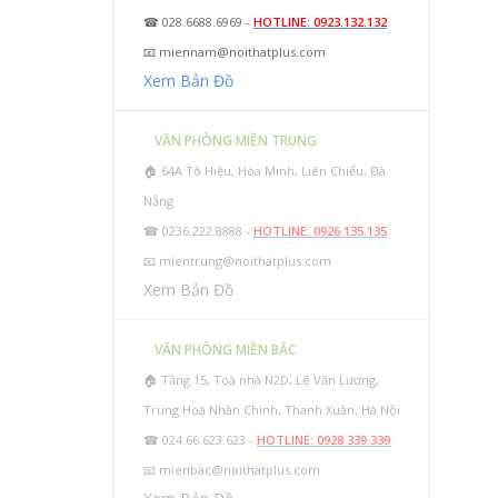
☎ 028.6688.6969 -
HOTLINE: 0923.132.132
📧
miennam@noithatplus.com
Xem Bản Đồ
VĂN PHÒNG MIỀN TRUNG
🏠 64A Tô Hiệu, Hòa Minh, Liên Chiểu, Đà
Nẵng
☎ 0236.222.8888 -
HOTLINE: 0926.135.135
📧
mientrung@noithatplus.com
Xem Bản Đồ
VĂN PHÒNG MIỀN BẮC
🏠 Tầng 15, Toà nhà N2D, Lê Văn Lương,
Trung Hoà Nhân Chính, Thanh Xuân, Hà Nội
☎ 024.66.623.623 -
HOTLINE: 0928.339.339
📧
mienbac@noithatplus.com