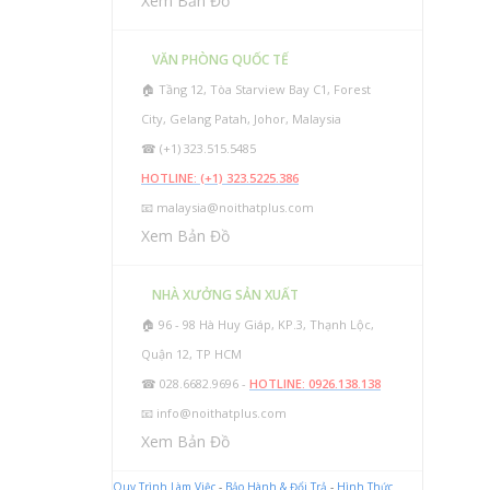
Xem Bản Đồ
VĂN PHÒNG QUỐC TẾ
🏠 Tầng 12, Tòa Starview Bay C1, Forest
City, Gelang Patah, Johor, Malaysia
☎ (+1) 323.515.5485
HOTLINE: (+1) 323.5225.386
📧
malaysia@noithatplus.com
Xem Bản Đồ
NHÀ XƯỞNG SẢN XUẤT
🏠 96 - 98 Hà Huy Giáp, KP.3, Thạnh Lộc,
Quận 12, TP HCM
☎ 028.6682.9696 -
HOTLINE: 0926.138.138
📧
info@noithatplus.com
Xem Bản Đồ
Quy Trình Làm Việc
-
Bảo Hành & Đổi Trả
-
Hình Thức